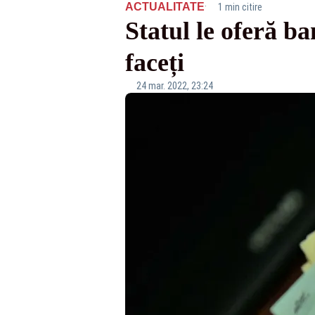
·
ACTUALITATE
1 min citire
Statul le oferă ba
faceți
24 mar. 2022, 23:24