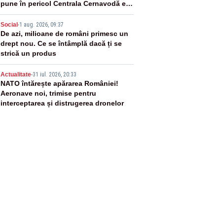
pune în pericol Centrala Cernavodă era
cunoscută de pe vremea lui Ceaușescu
4
Social
-
1 aug. 2026, 09:37
De azi, milioane de români primesc un
drept nou. Ce se întâmplă dacă ți se
strică un produs
5
Actualitate
-
31 iul. 2026, 20:33
NATO întărește apărarea României!
Aeronave noi, trimise pentru
interceptarea și distrugerea dronelor