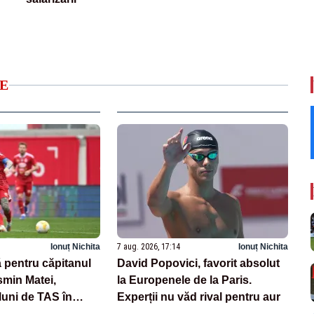
E
Ionuț Nichita
7 aug. 2026, 17:14
Ionuț Nichita
 pentru căpitanul
David Popovici, favorit absolut
smin Matei,
la Europenele de la Paris.
luni de TAS în
Experții nu văd rival pentru aur
aj