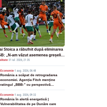
ai Stoica a răbufnit după eliminarea
B: „N-am văzut asemenea greșeli
litate
·
31 iul. 2026, 21:35
190 de meciuri europene”
2
Economie
-
1 aug. 2026, 06:48
România a scăpat de retrogradarea
economiei. Agenția Fitch menține
ratingul „BBB-” cu perspectivă
negativă
3
Economie
-
1 aug. 2026, 09:32
România în alertă energetică |
Vulnerabilitatea de pe Dunăre care