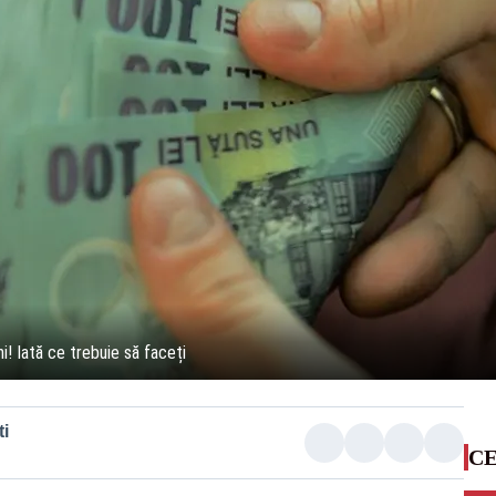
i! Iată ce trebuie să faceți
i
CE