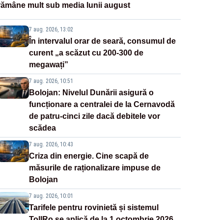
rămâne mult sub media lunii august
7 aug. 2026, 13:02
În intervalul orar de seară, consumul de
curent „a scăzut cu 200-300 de
megawați”
7 aug. 2026, 10:51
Bolojan: Nivelul Dunării asigură o
funcționare a centralei de la Cernavodă
de patru-cinci zile dacă debitele vor
scădea
7 aug. 2026, 10:43
Criza din energie. Cine scapă de
măsurile de raționalizare impuse de
Bolojan
7 aug. 2026, 10:01
Tarifele pentru rovinietă și sistemul
TollRo se aplică de la 1 octombrie 2026.