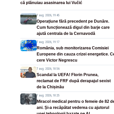
că plănuiau asasinarea lui Vučić
7 aug. 2026, 19:45
Operațiune fără precedent pe Dunăre.
Cum funcționează digul din barje care
ajută centrala de la Cernavodă
7 aug. 2026, 19:17
România, sub monitorizarea Comisiei
Europene din cauza crizei energetice. C
cere Victor Negrescu
7 aug. 2026, 18:56
Scandal la UEFA! Florin Prunea,
reclamat de FRF după derapajul sexist
de la Chișinău
7 aug. 2026, 18:25
Miracol medical pentru o femeie de 82 d
ani. Și-a recăpătat vederea cu ajutorul
unei tehnologii bazate pe AI