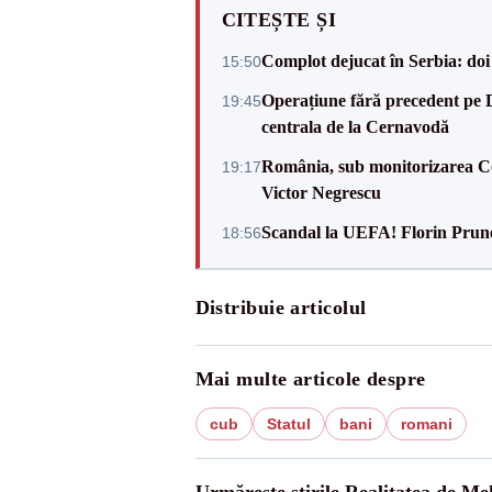
CITEȘTE ȘI
Complot dejucat în Serbia: doi 
15:50
Operațiune fără precedent pe 
19:45
centrala de la Cernavodă
România, sub monitorizarea Com
19:17
Victor Negrescu
Scandal la UEFA! Florin Prune
18:56
Distribuie articolul
Mai multe articole despre
cub
Statul
bani
romani