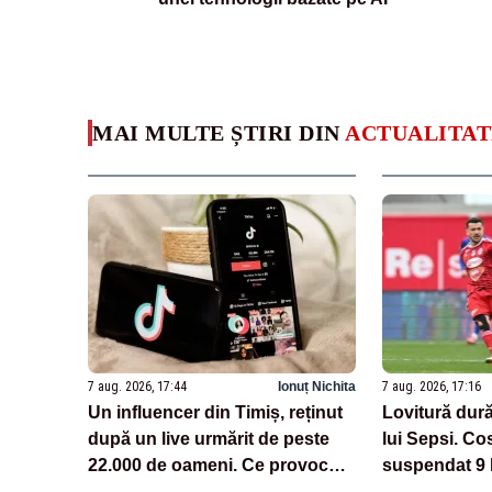
MAI MULTE ȘTIRI DIN
ACTUALITAT
7 aug. 2026, 17:44
Ionuț Nichita
7 aug. 2026, 17:16
Un influencer din Timiș, reținut
Lovitură dură
după un live urmărit de peste
lui Sepsi. Co
22.000 de oameni. Ce provocări
suspendat 9 
făcea pe TikTok
cazul de dop