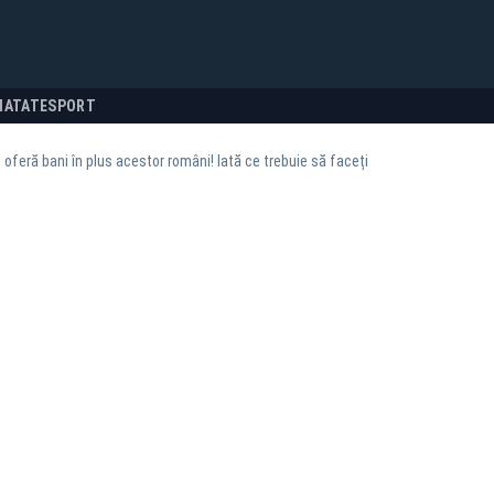
NATATE
SPORT
e oferă bani în plus acestor români! Iată ce trebuie să faceți