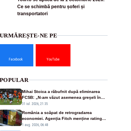
Ce se schimbă pentru șoferi și
transportatori
URMĂREȘTE-NE PE
Facebook
YouTube
POPULAR
Mihai Stoica a răbufnit după eliminarea
FCSB: „N-am văzut asemenea greșeli în
190 de meciuri europene”
31 iul. 2026, 21:35
România a scăpat de retrogradarea
economiei. Agenția Fitch menține ratingul
„BBB-” cu perspectivă negativă
1 aug. 2026, 06:48