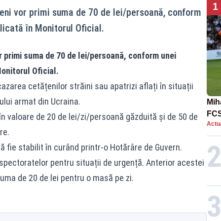
1
eni vor primi suma de 70 de lei/persoană, conform
icată în Monitorul Oficial.
r primi suma de 70 de lei/persoană, conform unei
nitorul Oficial.
zarea cetățenilor străini sau apatrizi aflați în situații
ului armat din Ucraina.
Mih
FCS
 în valoare de 20 de lei/zi/persoană găzduită și de 50 de
Actua
în 
re.
ie stabilit în curând printr-o Hotărâre de Guvern.
pectoratelor pentru situații de urgență. Anterior acestei
suma de 20 de lei pentru o masă pe zi.