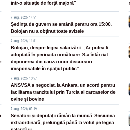
într-o situație de forță majoră”
7 aug. 2026, 14:51
Ședința de guvern se amână pentru ora 15:00.
Bolojan nu a obținut toate avizele
7 aug. 2026, 11:51
Bolojan, despre legea salarizării: „Ar putea fi
adoptată în perioada următoare. S-a întârziat
e
depunerea din cauza unor discursuri
iresponsabile în spaţiul public”
7 aug. 2026, 10:57
ANSVSA a negociat, la Ankara, un acord pentru
facilitarea tranzitului prin Turcia al carcaselor de
ovine și bovine
7 aug. 2026, 09:49
e
Senatorii și deputații rămân la muncă. Sesiunea
extraordinară, prelungită până la votul pe legea
salarizării