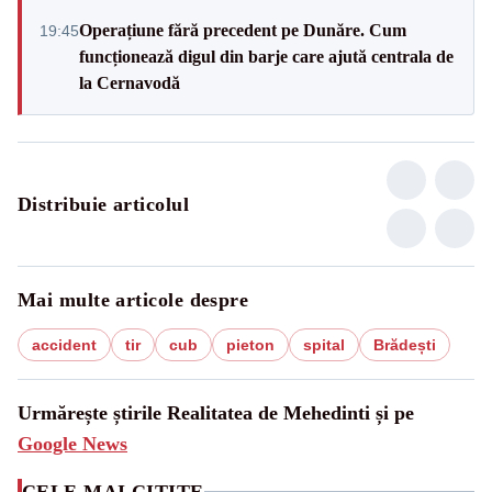
Operațiune fără precedent pe Dunăre. Cum
19:45
funcționează digul din barje care ajută centrala de
la Cernavodă
Distribuie articolul
Mai multe articole despre
accident
tir
cub
pieton
spital
Brădești
Urmărește știrile Realitatea de Mehedinti și pe
Google News
CELE MAI CITITE