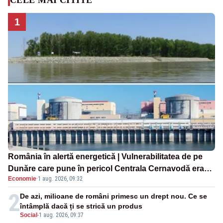
1
România în alertă energetică | Vulnerabilitatea de pe
Dunăre care pune în pericol Centrala Cernavodă era
Economie
·
1 aug. 2026, 09:32
cunoscută de pe vremea lui Ceaușescu
2
De azi, milioane de români primesc un drept nou. Ce se
întâmplă dacă ți se strică un produs
Social
-
1 aug. 2026, 09:37