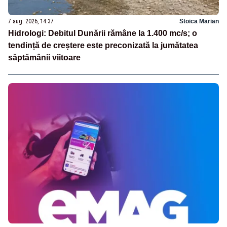
7 aug. 2026, 14:37
Stoica Marian
Hidrologi: Debitul Dunării rămâne la 1.400 mc/s; o
tendință de creștere este preconizată la jumătatea
săptămânii viitoare