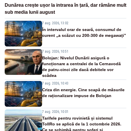
Dunărea crește ușor la intrarea în țară, dar rămâne mult
sub media lunii august
7 aug. 2026, 13:02
În intervalul orar de seară, consumul de
curent „a scăzut cu 200-300 de megawați”
7 aug. 2026, 10:51
Bolojan: Nivelul Dunării asigură o
funcționare a centralei de la Cernavodă
de patru-cinci zile dacă debitele vor
scădea
7 aug. 2026, 10:43
Criza din energie. Cine scapă de măsurile
de raționalizare impuse de Bolojan
7 aug. 2026, 10:01
Tarifele pentru rovinietă și sistemul
TollRo se aplică de la 1 octombrie 2026.
Ce se schimbă pentru șoferi și