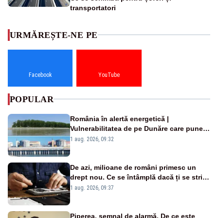
transportatori
URMĂREȘTE-NE PE
Facebook
YouTube
POPULAR
România în alertă energetică |
Vulnerabilitatea de pe Dunăre care pune
în pericol Centrala Cernavodă era
1 aug. 2026, 09:32
cunoscută de pe vremea lui Ceaușescu
De azi, milioane de români primesc un
drept nou. Ce se întâmplă dacă ți se strică
un produs
1 aug. 2026, 09:37
Piperea, semnal de alarmă. De ce este