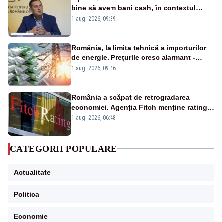
bine să avem bani cash, în contextul
alertei energetice?
1 aug. 2026, 09:39
România, la limita tehnică a importurilor
de energie. Prețurile cresc alarmant -
Analiză Realitatea Plus
1 aug. 2026, 09:46
România a scăpat de retrogradarea
economiei. Agenția Fitch menține ratingul
„BBB-” cu perspectivă negativă
1 aug. 2026, 06:48
CATEGORII POPULARE
Actualitate
Politica
Economie