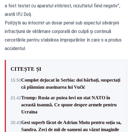
a fost testat cu aparatul etilotest, rezultatul fiind negativ”,
arată IPJ Dolj.
Poliţiştii au întocmit un dosar penal sub aspectul săvârşirii
infracțiunii de vătămare corporală din culpă și continuă
cercetările pentru stabilirea împrejurărilor în care s-a produs
accidentul.
CITEȘTE ȘI
Complot dejucat în Serbia: doi bărbați, suspectați
15:50
că plănuiau asasinarea lui Vučić
Trump: Rusia ar putea lovi un stat NATO în
21:42
această toamnă. Ce spune despre armele pentru
Ucraina
Gest superb făcut de Adrian Mutu pentru soția sa,
20:43
Sandra. Zeci de mii de oameni au văzut imaginile