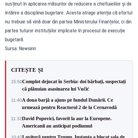
susținut în aplicarea măsurilor de reducere a cheltuielilor și de
întărire a disciplinei bugetare. Acesta atrage atenția că efortul
nu trebuie să vină doar din partea Ministerului Finanțelor, ci din
partea tuturor instituțiilor implicate în procesul de execuție
bugetară.
Sursa: Newsinn
CITEȘTE ȘI
Complot dejucat în Serbia: doi bărbați, suspectați
15:50
că plănuiau asasinarea lui Vučić
A doua barjă a ajuns pe fundul Dunării. Ce
11:40
urmează pentru Reactorul 2 de la Cernavodă
David Popovici, favorit la aur la Europene.
11:32
Americanii au anticipat podiumul
Lovitură pentru Trump. Instanța a blocat sala de
10:42