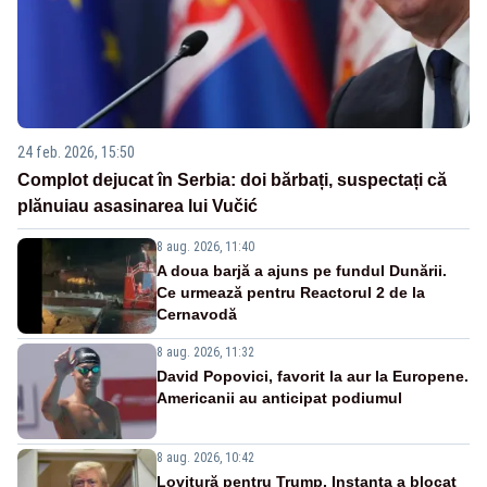
24 feb. 2026, 15:50
Complot dejucat în Serbia: doi bărbați, suspectați că
plănuiau asasinarea lui Vučić
8 aug. 2026, 11:40
A doua barjă a ajuns pe fundul Dunării.
Ce urmează pentru Reactorul 2 de la
Cernavodă
8 aug. 2026, 11:32
David Popovici, favorit la aur la Europene.
Americanii au anticipat podiumul
8 aug. 2026, 10:42
Lovitură pentru Trump. Instanța a blocat