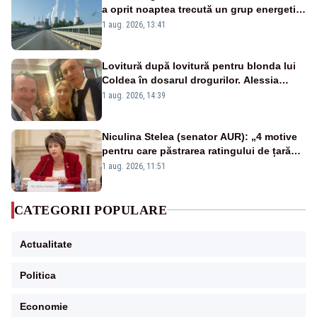
a oprit noaptea trecută un grup energetic
de la Rovinari
1 aug. 2026, 13:41
Lovitură după lovitură pentru blonda lui
Coldea în dosarul drogurilor. Alessia
Păcuraru explică decizia magistraților
1 aug. 2026, 14:39
Niculina Stelea (senator AUR): „4 motive
pentru care păstrarea ratingului de țară
nu este o reușită pentru Guvernul
1 aug. 2026, 11:51
Bolojan”
CATEGORII POPULARE
Actualitate
Politica
Economie