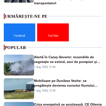
transportatori
URMĂREȘTE-NE PE
Facebook
YouTube
POPULAR
Alertă în Caraș-Severin: incendiile de
vegetație se extind, zeci de pompieri și
silvicultori se luptă cu flăcările - VIDEO
1 aug. 2026, 12:44
Mobilizare pe Dunărea Veche: se
pregătește devierea cursului fluviului
către Cernavodă – VIDEO
1 aug. 2026, 13:38
Criza energetică se acutizează. CE Oltenia