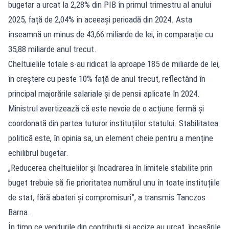
bugetar a urcat la 2,28% din PIB în primul trimestru al anului
2025, față de 2,04% în aceeași perioadă din 2024. Asta
înseamnă un minus de 43,66 miliarde de lei, în comparație cu
35,88 miliarde anul trecut.
Cheltuielile totale s-au ridicat la aproape 185 de miliarde de lei,
în creștere cu peste 10% față de anul trecut, reflectând în
principal majorările salariale și de pensii aplicate în 2024.
Ministrul avertizează că este nevoie de o acțiune fermă și
coordonată din partea tuturor instituțiilor statului. Stabilitatea
politică este, în opinia sa, un element cheie pentru a menține
echilibrul bugetar.
„Reducerea cheltuielilor și încadrarea în limitele stabilite prin
buget trebuie să fie prioritatea numărul unu în toate instituțiile
de stat, fără abateri și compromisuri”, a transmis Tanczos
Barna.
În timp ce veniturile din contribuții și accize au urcat, încasările