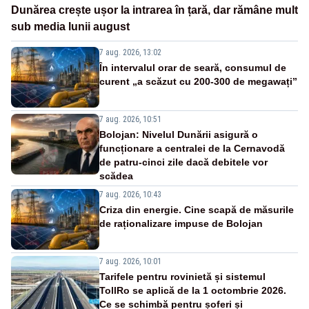
Dunărea crește ușor la intrarea în țară, dar rămâne mult
sub media lunii august
7 aug. 2026, 13:02
În intervalul orar de seară, consumul de
curent „a scăzut cu 200-300 de megawați”
7 aug. 2026, 10:51
Bolojan: Nivelul Dunării asigură o
funcționare a centralei de la Cernavodă
de patru-cinci zile dacă debitele vor
scădea
7 aug. 2026, 10:43
Criza din energie. Cine scapă de măsurile
de raționalizare impuse de Bolojan
7 aug. 2026, 10:01
Tarifele pentru rovinietă și sistemul
TollRo se aplică de la 1 octombrie 2026.
Ce se schimbă pentru șoferi și