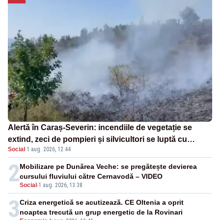
Alertă în Caraș-Severin: incendiile de vegetație se
extind, zeci de pompieri și silvicultori se luptă cu
Social
·
1 aug. 2026, 12:44
flăcările - VIDEO
2
Mobilizare pe Dunărea Veche: se pregătește devierea
cursului fluviului către Cernavodă – VIDEO
Social
-
1 aug. 2026, 13:38
3
Criza energetică se acutizează. CE Oltenia a oprit
noaptea trecută un grup energetic de la Rovinari