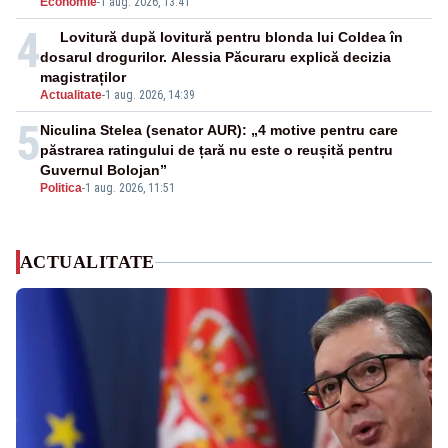
Economie
-
1 aug. 2026, 13:41
4
Lovitură după lovitură pentru blonda lui Coldea în
dosarul drogurilor. Alessia Păcuraru explică decizia
magistraților
Actualitate
-
1 aug. 2026, 14:39
5
Niculina Stelea (senator AUR): „4 motive pentru care
păstrarea ratingului de țară nu este o reușită pentru
Guvernul Bolojan”
Politica
-
1 aug. 2026, 11:51
ACTUALITATE