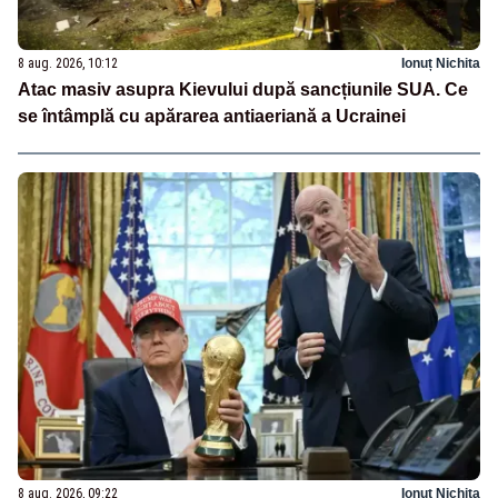
8 aug. 2026, 10:12
Ionuț Nichita
Atac masiv asupra Kievului după sancțiunile SUA. Ce
se întâmplă cu apărarea antiaeriană a Ucrainei
8 aug. 2026, 09:22
Ionuț Nichita