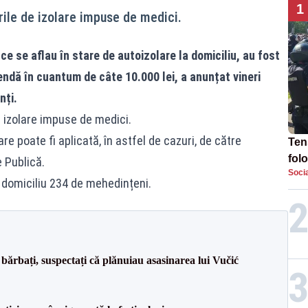
1
ile de izolare impuse de medici.
ce se aflau în stare de autoizolare la domiciliu, au fost
ndă în cuantum de câte 10.000 lei, a anunțat vineri
nți.
 izolare impuse de medici.
 poate fi aplicată, în astfel de cazuri, de către
Tens
fol
e Publică.
Socia
Pop
a domiciliu 234 de mehedințeni.
TE
bărbați, suspectați că plănuiau asasinarea lui Vučić