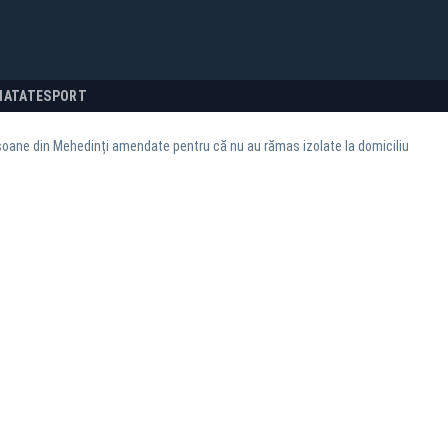
NATATE
SPORT
soane din Mehedinți amendate pentru că nu au rămas izolate la domiciliu