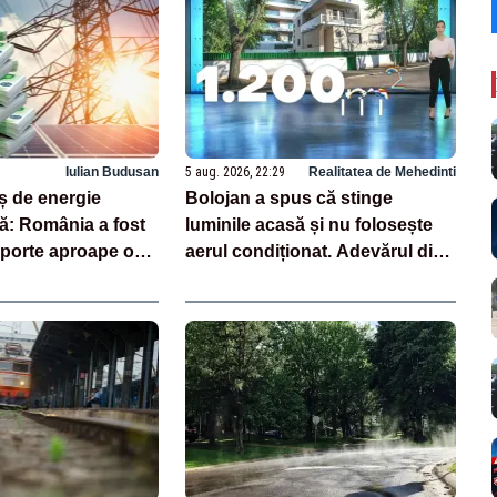
Iulian Budusan
5 aug. 2026, 22:29
Realitatea de Mehedinti
 de energie
Bolojan a spus că stinge
ă: România a fost
luminile acasă și nu folosește
mporte aproape o
aerul condiționat. Adevărul din
ecesar
spatele declarațiilor