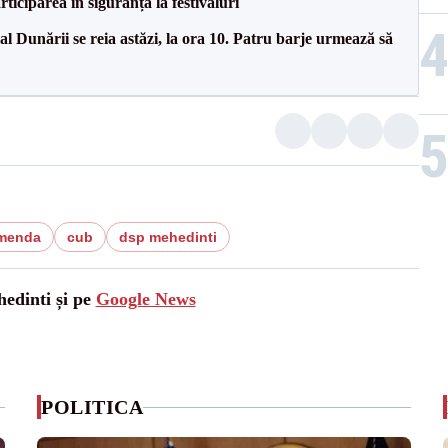
ciparea în siguranță la festivaluri
l Dunării se reia astăzi, la ora 10. Patru barje urmează să
amenda
cub
dsp mehedinti
hedinti și pe
Google News
POLITICA