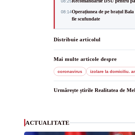
Recomandările DSU pentru parti
08:25
Operațiunea de pe brațul Bala a
08:14
fie scufundate
Distribuie articolul
Mai multe articole despre
coronavirus
izolare la domiciliu. 
Urmărește știrile Realitatea de Me
ACTUALITATE