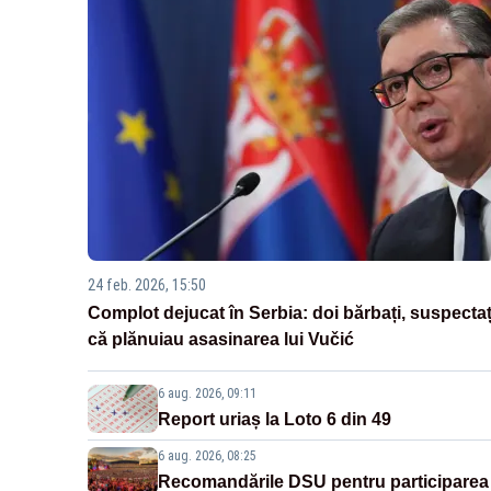
24 feb. 2026, 15:50
Complot dejucat în Serbia: doi bărbați, suspectaț
că plănuiau asasinarea lui Vučić
6 aug. 2026, 09:11
Report uriaș la Loto 6 din 49
6 aug. 2026, 08:25
Recomandările DSU pentru participarea