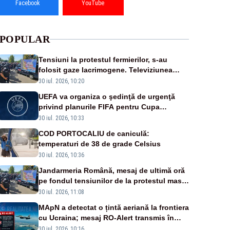
Facebook
YouTube
POPULAR
Tensiuni la protestul fermierilor, s-au
folosit gaze lacrimogene. Televiziunea
Poporului face apel la calm – LIVE TEXT
30 iul. 2026, 10:20
UEFA va organiza o şedinţă de urgenţă
privind planurile FIFA pentru Cupa
Mondială
30 iul. 2026, 10:33
COD PORTOCALIU de caniculă:
temperaturi de 38 de grade Celsius
30 iul. 2026, 10:36
Jandarmeria Română, mesaj de ultimă oră
pe fondul tensiunilor de la protestul masiv
al fermierilor - VIDEO
30 iul. 2026, 11:08
MApN a detectat o țintă aeriană la frontiera
cu Ucraina; mesaj RO-Alert transmis în
județul Tulcea
30 iul. 2026, 10:16