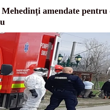
n Mehedinți amendate pentru
iu