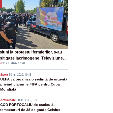
iuni la protestul fermierilor, s-au
osit gaze lacrimogene. Televiziunea
l
·
30 iul. 2026, 10:20
orului face apel la calm – LIVE
XT
2
Sport
-
30 iul. 2026, 10:33
UEFA va organiza o şedinţă de urgenţă
privind planurile FIFA pentru Cupa
Mondială
3
Actualitate
-
30 iul. 2026, 10:36
COD PORTOCALIU de caniculă:
temperaturi de 38 de grade Celsius