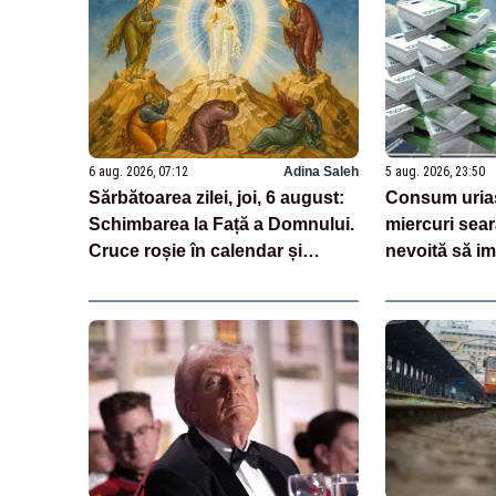
6 aug. 2026, 07:12
Adina Saleh
5 aug. 2026, 23:50
Sărbătoarea zilei, joi, 6 august:
Consum uriaș
Schimbarea la Față a Domnului.
miercuri sear
Cruce roșie în calendar și
nevoită să i
dezlegare la pește
treime din n