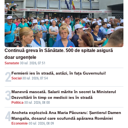
Continuă greva în Sănătate. 500 de spitale asigură
doar urgențele
Sanatate
·
30 iul. 2026, 07:51
2
Fermierii ies în stradă, astăzi, în fața Guvernului!
Social
-
30 iul. 2026, 07:54
3
Manevră mascată. Salarii mărite în secret la Ministerul
Dezvoltării în timp ce medicii ies în stradă
Politica
-
30 iul. 2026, 08:00
4
Ancheta explozivă Ana Maria Păcuraru: Șantierul Damen
Mangalia, dosarul care scufundă apărarea României
Economie
-
30 iul. 2026, 08:09