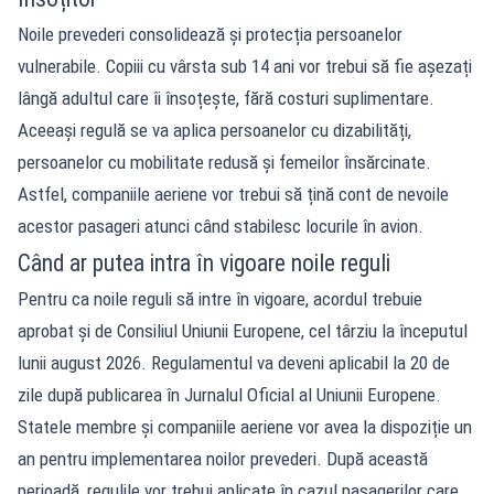
Noile prevederi consolidează și protecția persoanelor
vulnerabile. Copiii cu vârsta sub 14 ani vor trebui să fie așezați
lângă adultul care îi însoțește, fără costuri suplimentare.
Aceeași regulă se va aplica persoanelor cu dizabilități,
persoanelor cu mobilitate redusă și femeilor însărcinate.
Astfel, companiile aeriene vor trebui să țină cont de nevoile
acestor pasageri atunci când stabilesc locurile în avion.
Când ar putea intra în vigoare noile reguli
Pentru ca noile reguli să intre în vigoare, acordul trebuie
aprobat și de Consiliul Uniunii Europene, cel târziu la începutul
lunii august 2026. Regulamentul va deveni aplicabil la 20 de
zile după publicarea în Jurnalul Oficial al Uniunii Europene.
Statele membre și companiile aeriene vor avea la dispoziție un
an pentru implementarea noilor prevederi. După această
perioadă, regulile vor trebui aplicate în cazul pasagerilor care