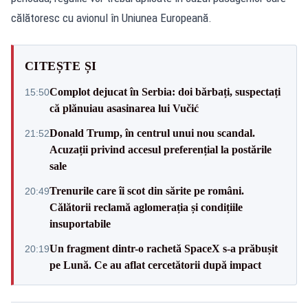
călătoresc cu avionul în Uniunea Europeană.
CITEȘTE ȘI
Complot dejucat în Serbia: doi bărbați, suspectați
15:50
că plănuiau asasinarea lui Vučić
Donald Trump, în centrul unui nou scandal.
21:52
Acuzații privind accesul preferențial la postările
sale
Trenurile care îi scot din sărite pe români.
20:49
Călătorii reclamă aglomerația și condițiile
insuportabile
Un fragment dintr-o rachetă SpaceX s-a prăbușit
20:19
pe Lună. Ce au aflat cercetătorii după impact