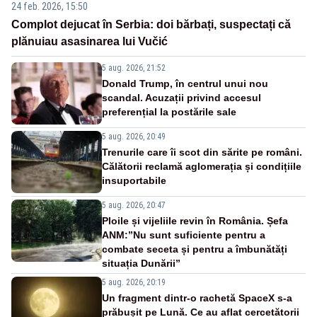
24 feb. 2026, 15:50
Complot dejucat în Serbia: doi bărbați, suspectați că
plănuiau asasinarea lui Vučić
5 aug. 2026, 21:52
Donald Trump, în centrul unui nou
scandal. Acuzații privind accesul
preferențial la postările sale
5 aug. 2026, 20:49
Trenurile care îi scot din sărite pe români.
Călătorii reclamă aglomerația și condițiile
insuportabile
5 aug. 2026, 20:47
Ploile și vijeliile revin în România. Șefa
ANM:”Nu sunt suficiente pentru a
combate seceta și pentru a îmbunătăți
situația Dunării”
5 aug. 2026, 20:19
Un fragment dintr-o rachetă SpaceX s-a
prăbușit pe Lună. Ce au aflat cercetătorii