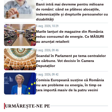
Banii intră mai devreme pentru milioane
de români: când se plătesc alocațiile,
indemnizațiile și drepturile persoanelor cu
dizabilități
5 aug. 2026, 10:29
Marile lanțuri de magazine din România
reduc consumul de energie. Ce MĂSURI
au anunțat retailerii
5 aug. 2026, 09:46
Scandal în Parlament pe tema centralelor
pe cărbune. Vot decisiv în Camera
Deputaților
5 aug. 2026, 09:42
Comisia Europeană susține că România
nu are probleme cu energia, în timp ce
țara importă masiv de la patru vecini
URMĂREȘTE-NE PE