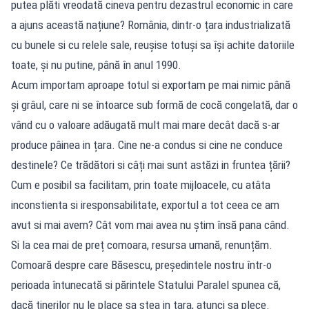
putea plăti vreodată cineva pentru dezastrul economic in care
a ajuns această națiune? România, dintr-o țara industrializată
cu bunele si cu relele sale, reușise totuși sa își achite datoriile
toate, și nu putine, până în anul 1990.
Acum importam aproape totul si exportam pe mai nimic până
și grâul, care ni se întoarce sub formă de cocă congelată, dar o
vând cu o valoare adăugată mult mai mare decât dacă s-ar
produce pâinea in țara. Cine ne-a condus si cine ne conduce
destinele? Ce trădători si câți mai sunt astăzi in fruntea țării?
Cum e posibil sa facilitam, prin toate mijloacele, cu atâta
inconstienta si iresponsabilitate, exportul a tot ceea ce am
avut si mai avem? Cât vom mai avea nu știm însă pana când.
Si la cea mai de preț comoara, resursa umană, renunțăm.
Comoară despre care Băsescu, președintele nostru într-o
perioada întunecată si părintele Statului Paralel spunea că,
dacă tinerilor nu le place sa stea in țara, atunci sa plece.