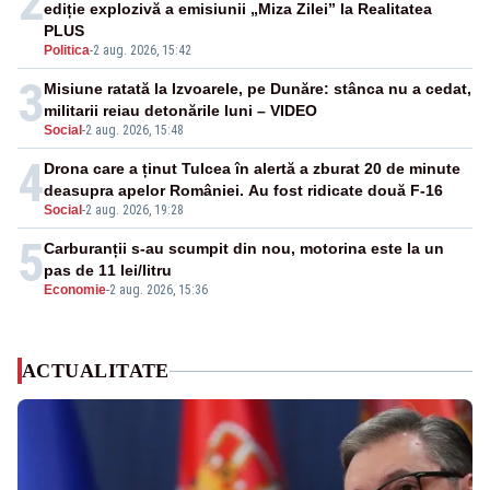
2
ediție explozivă a emisiunii „Miza Zilei” la Realitatea
PLUS
Politica
-
2 aug. 2026, 15:42
3
Misiune ratată la Izvoarele, pe Dunăre: stânca nu a cedat,
militarii reiau detonările luni – VIDEO
Social
-
2 aug. 2026, 15:48
4
Drona care a ținut Tulcea în alertă a zburat 20 de minute
deasupra apelor României. Au fost ridicate două F-16
Social
-
2 aug. 2026, 19:28
5
Carburanții s-au scumpit din nou, motorina este la un
pas de 11 lei/litru
Economie
-
2 aug. 2026, 15:36
ACTUALITATE