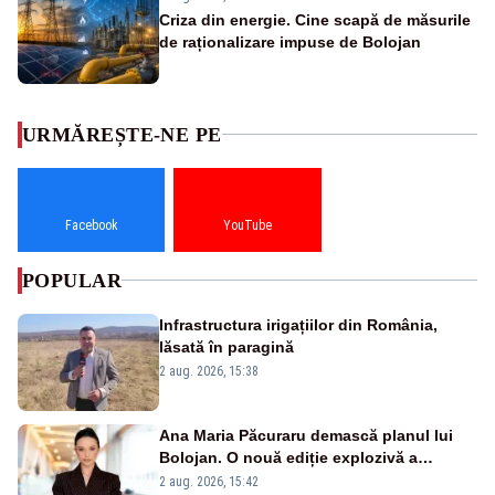
Criza din energie. Cine scapă de măsurile
de raționalizare impuse de Bolojan
URMĂREȘTE-NE PE
Facebook
YouTube
POPULAR
Infrastructura irigațiilor din România,
lăsată în paragină
2 aug. 2026, 15:38
Ana Maria Păcuraru demască planul lui
Bolojan. O nouă ediție explozivă a
emisiunii „Miza Zilei” la Realitatea PLUS
2 aug. 2026, 15:42