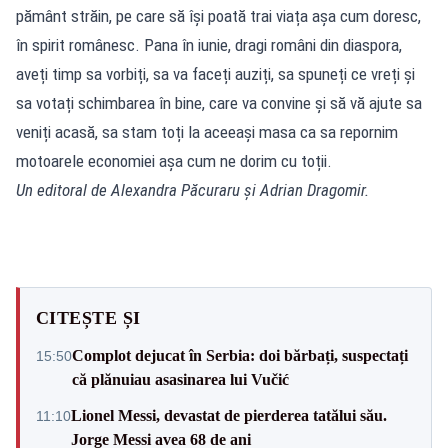
pământ străin, pe care să își poată trai viața așa cum doresc,
în spirit românesc. Pana în iunie, dragi români din diaspora,
aveți timp sa vorbiți, sa va faceți auziți, sa spuneți ce vreți și
sa votați schimbarea în bine, care va convine și să vă ajute sa
veniți acasă, sa stam toți la aceeași masa ca sa repornim
motoarele economiei așa cum ne dorim cu toții.
Un editoral de Alexandra Păcuraru și Adrian Dragomir.
CITEȘTE ȘI
Complot dejucat în Serbia: doi bărbați, suspectați
15:50
că plănuiau asasinarea lui Vučić
Lionel Messi, devastat de pierderea tatălui său.
11:10
Jorge Messi avea 68 de ani