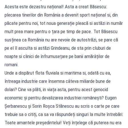
Acesta este dezastru național! Asta a creat Băsescu:
plecarea tinerilor din România a devenit sport național si, din
păcate pentru noi, tot noua generație pleacă si astăzi in număr
mult prea mare pentru o țara pe timp de pace. Tot Băsescu
susținea ca România nu are nevoie de autostrăzi, se pare că
pe el îl asculta si astăzi Grindeanu, de sta prin cluburi de
noapte si clinici de înfrumusețare pe banii amărâților de
romani.
Unde a dispărut flota fluviala si maritima si, odată cu ea,
întreaga industrie care însemna câteva miliarde bune de
dolari? Cine va plăti, in viața asta, pentru acest genocid
economic și pentru devalizarea industriei românești? Eugen
Șerbanescu și Sorin Roșca Stănescu au scris o carte pe care
trebuie sa o citiți, ca sa va răspundeți singuri la multe întrebări:
Toate amantele președintelui! Veți înțelege că puterea nu era