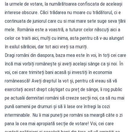
la urmele de votare, la numărătoarea confiscata de aceleași
interese obscure. Căci trădarea nu moare cu trădătorul, ci e
continuata de juniorul care cu si mai mare sete suge seva țării
mele. România este a voastră, a tuturor celor născuți aici a
celor ce traiti aici, mulți cu inima, asta pentru că v-au alungat
în exilul sărăciei, dar tot aici vreți sa muriți.
Dragi români din diaspora, baza mea este în voi, în toți cei care
încă mai vorbiți românește și aveți același sânge ca și noi. În
voi, cei care trimiteți bani acasă și investiți în economia
românească! Aveți dreptul la vot și, pentru că vreau să vă
exercitați acest drept câștigat cu preț de sânge, îi rog public
pe actualii demnitari români să creeze secții noi, ca să nu mai
pună oamenii pe drumuri și să îi lase ore întregi la cozi
interminabile. Nu îi mai puneți pe români sa meargă câte o zi
pana la cea mai apropiată secție de votare! Voi, cei care
sunteți politicieni și scoateți banii din țara, să vă amintiți ca