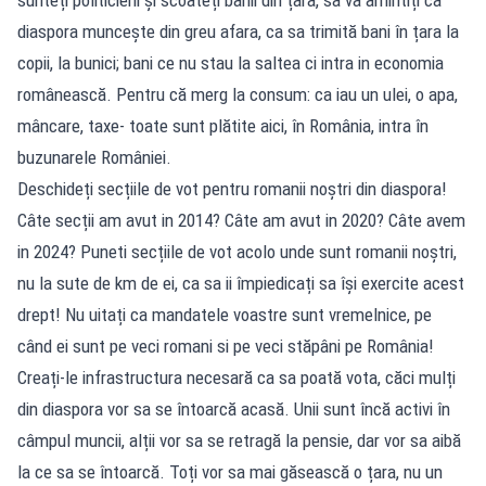
diaspora muncește din greu afara, ca sa trimită bani în țara la
copii, la bunici; bani ce nu stau la saltea ci intra in economia
românească. Pentru că merg la consum: ca iau un ulei, o apa,
mâncare, taxe- toate sunt plătite aici, în România, intra în
buzunarele României.
Deschideți secțiile de vot pentru romanii noștri din diaspora!
Câte secții am avut in 2014? Câte am avut in 2020? Câte avem
in 2024? Puneti secțiile de vot acolo unde sunt romanii noștri,
nu la sute de km de ei, ca sa ii împiedicați sa își exercite acest
drept! Nu uitați ca mandatele voastre sunt vremelnice, pe
când ei sunt pe veci romani si pe veci stăpâni pe România!
Creați-le infrastructura necesară ca sa poată vota, căci mulți
din diaspora vor sa se întoarcă acasă. Unii sunt încă activi în
câmpul muncii, alții vor sa se retragă la pensie, dar vor sa aibă
la ce sa se întoarcă. Toți vor sa mai găsească o țara, nu un