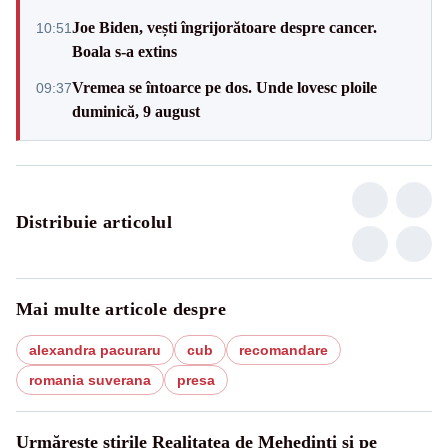
Joe Biden, vești îngrijorătoare despre cancer.
10:51
Boala s-a extins
Vremea se întoarce pe dos. Unde lovesc ploile
09:37
duminică, 9 august
Distribuie articolul
Mai multe articole despre
alexandra pacuraru
cub
recomandare
romania suverana
presa
Urmărește știrile Realitatea de Mehedinti și pe