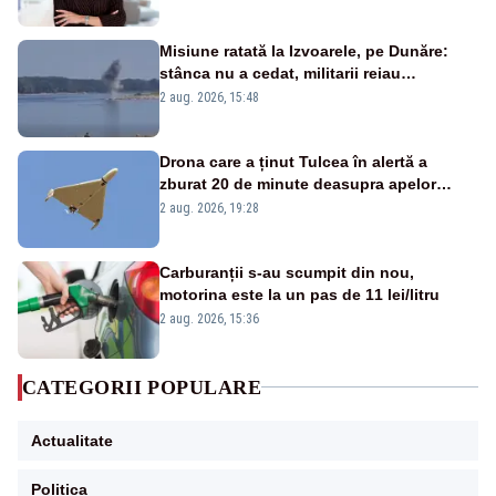
Misiune ratată la Izvoarele, pe Dunăre:
stânca nu a cedat, militarii reiau
detonările luni – VIDEO
2 aug. 2026, 15:48
Drona care a ținut Tulcea în alertă a
zburat 20 de minute deasupra apelor
României. Au fost ridicate două F-16
2 aug. 2026, 19:28
Carburanții s-au scumpit din nou,
motorina este la un pas de 11 lei/litru
2 aug. 2026, 15:36
CATEGORII POPULARE
Actualitate
Politica