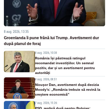
8 aug. 2026, 13:35
Groenlanda îi pune frână lui Trump. Avertisment dur
după planul de foraj
8 aug. 2026, 10:38
România își păstrează ratingul
recomandat investițiilor. Un semnal
pozitiv, dar și un avertisment pentru
autorități
8 aug. 2026, 08:51
Nicușor Dan, avertisment după decizia
Moody’s: „România trebuie să revină la
creștere economică”
7 aug. 2026, 15:26
PSD, replică dură pentru Bolojan: