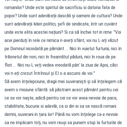
romanilor? Unde este spiritul de sacrificiu si datoria fata de
popor? Unde sunt adevărații dascăli și oameni de cultura? Unde
sunt adevărații lideri politici, șefi de sindicate, într-un cuvânt
unde este elita acestei națiuni? Si ca să închei tot in rime: "Voi
acei pierduți în rele ce nimica n-aveți sfânt, voi nu L-ați văzut
pe Domnul niciodată pe pământ... Nici în vuietul furtunii, nici în
trăsnetul din nori, nici în freamătul pădurii, nici în roua de pe
flori... Nici nu-L veți vedea vreodată pân’ la ziua de Apoi, căci
voi n-ați crezut Întrînsul și El s-a ascuns de voi."
Să avem înțelepciune, dragii mei suveraniști și să înțelegem că
avem o misiune sfântă: să păstram acest pământ pentru cei
ce se vor naște, adică pentru cei ce vor avea nevoie de pace,
stabilitate, bucurie si adevăr, ca si din ei sa se nască romani
demni, suverani in țara lor! Până nu vom înțelege ca e nevoie
sa ne implicam toți, nu vom reuși sa punem stop la furturile de