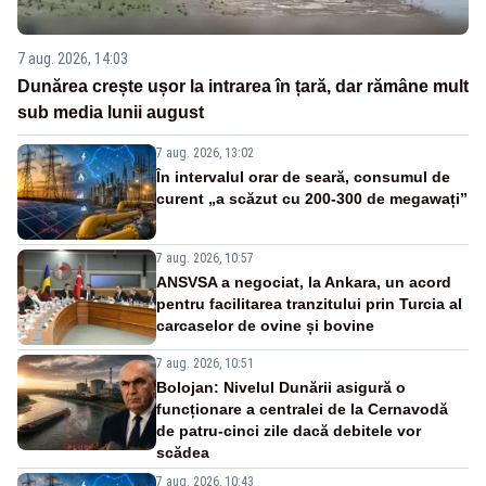
7 aug. 2026, 14:03
Dunărea crește ușor la intrarea în țară, dar rămâne mult
sub media lunii august
7 aug. 2026, 13:02
În intervalul orar de seară, consumul de
curent „a scăzut cu 200-300 de megawați”
7 aug. 2026, 10:57
ANSVSA a negociat, la Ankara, un acord
pentru facilitarea tranzitului prin Turcia al
carcaselor de ovine și bovine
7 aug. 2026, 10:51
Bolojan: Nivelul Dunării asigură o
funcționare a centralei de la Cernavodă
de patru-cinci zile dacă debitele vor
scădea
7 aug. 2026, 10:43