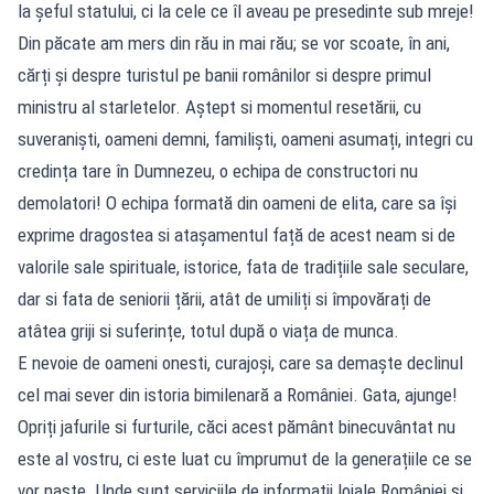
la șeful statului, ci la cele ce îl aveau pe presedinte sub mreje!
Din păcate am mers din rău in mai rău; se vor scoate, în ani,
cărți și despre turistul pe banii românilor si despre primul
ministru al starletelor. Aștept si momentul resetării, cu
suveraniști, oameni demni, familiști, oameni asumați, integri cu
credința tare în Dumnezeu, o echipa de constructori nu
demolatori! O echipa formată din oameni de elita, care sa își
exprime dragostea si atașamentul față de acest neam si de
valorile sale spirituale, istorice, fata de tradițiile sale seculare,
dar si fata de seniorii țării, atât de umiliți si împovărați de
atâtea griji si suferințe, totul după o viața de munca.
E nevoie de oameni onesti, curajoși, care sa demaște declinul
cel mai sever din istoria bimilenară a României. Gata, ajunge!
Opriți jafurile si furturile, căci acest pământ binecuvântat nu
este al vostru, ci este luat cu împrumut de la generațiile ce se
vor naște. Unde sunt serviciile de informații loiale României si