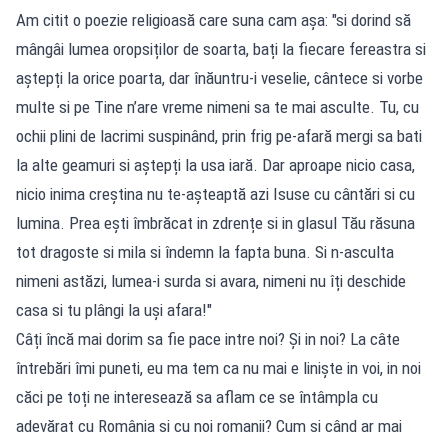
Am citit o poezie religioasă care suna cam așa: "si dorind să
mângâi lumea oropsiților de soarta, bați la fiecare fereastra si
aștepți la orice poarta, dar înăuntru-i veselie, cântece si vorbe
multe si pe Tine n’are vreme nimeni sa te mai asculte. Tu, cu
ochii plini de lacrimi suspinând, prin frig pe-afară mergi sa bati
la alte geamuri si aștepți la usa iară. Dar aproape nicio casa,
nicio inima creștina nu te-așteaptă azi Isuse cu cântări si cu
lumina. Prea ești îmbrăcat in zdrențe si in glasul Tău răsuna
tot dragoste si mila si îndemn la fapta buna. Si n-asculta
nimeni astăzi, lumea-i surda si avara, nimeni nu îți deschide
casa si tu plângi la uși afara!"
Câți încă mai dorim sa fie pace intre noi? Și in noi? La câte
întrebări îmi puneti, eu ma tem ca nu mai e liniște in voi, in noi
căci pe toți ne interesează sa aflam ce se întâmpla cu
adevărat cu România si cu noi romanii? Cum si când ar mai