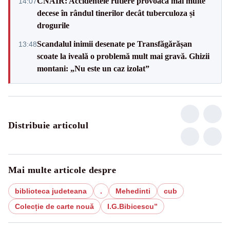
CNAIR: Accidentele rutiere provoacă mai multe
14:07
decese în rândul tinerilor decât tuberculoza și
drogurile
Scandalul inimii desenate pe Transfăgărășan
13:48
scoate la iveală o problemă mult mai gravă. Ghizii
montani: „Nu este un caz izolat”
Distribuie articolul
Mai multe articole despre
biblioteca judeteana
.
Mehedinti
cub
Colecție de carte nouă
I.G.Bibicescu”