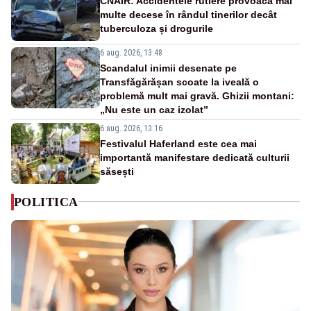
CNAIR: Accidentele rutiere provoacă mai
multe decese în rândul tinerilor decât
tuberculoza și drogurile
6 aug. 2026, 13:48
Scandalul inimii desenate pe
Transfăgărășan scoate la iveală o
problemă mult mai gravă. Ghizii montani:
„Nu este un caz izolat”
6 aug. 2026, 13:16
Festivalul Haferland este cea mai
importantă manifestare dedicată culturii
săsești
POLITICA