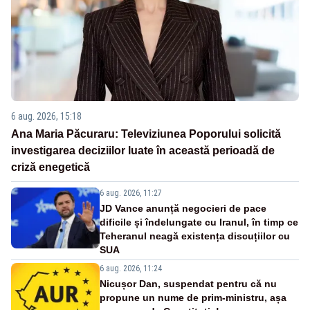
6 aug. 2026, 15:18
Ana Maria Păcuraru: Televiziunea Poporului solicită
investigarea deciziilor luate în această perioadă de
criză enegetică
6 aug. 2026, 11:27
JD Vance anunță negocieri de pace
dificile și îndelungate cu Iranul, în timp ce
Teheranul neagă existența discuțiilor cu
SUA
6 aug. 2026, 11:24
Nicușor Dan, suspendat pentru că nu
propune un nume de prim-ministru, așa