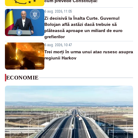
cum prevede Constituția!
6 aug. 2026, 11:05
Zi decisivă la Înalta Curte. Guvernul
Bolojan află astăzi dacă trebuie să
plătească aproape un miliard de euro
grefierilor
6 aug. 2026, 10:47
Trei morți în urma unui atac rusesc asupra
regiunii Harkov
ECONOMIE