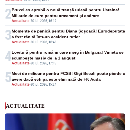
2
Bruxelles aprobă o nouă tranșă uriașă pentru Ucraina!
Miliarde de euro pentru armament și apărare
Actualitate
-
30 iul. 2026, 16:19
3
Momente de panică pentru Diana Șoșoacă! Eurodeputata
a fost rănită într-un accident rutier
Actualitate
-
30 iul. 2026, 16:48
4
Lovitură pentru românii care merg în Bulgaria! Vinieta se
scumpește masiv de la 1 august
Actualitate
-
30 iul. 2026, 17:15
5
Meci de milioane pentru FCSB! Gigi Becali poate pierde o
avere dacă echipa este eliminată de FK Auda
Actualitate
-
30 iul. 2026, 15:24
ACTUALITATE