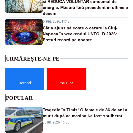
și REDUCĂ VOLUNTAR consumul de
energie. Măsură fără precedent în ultimele
decenii
6 aug. 2026, 11:18
Cât a ajuns să coste o cazare la Cluj-
Napoca în weekendul UNTOLD 2026:
Prețuri record pe noapte
URMĂREȘTE-NE PE
Facebook
YouTube
POPULAR
Tragedie în Timiș! O femeie de 36 de ani a
murit după ce mașina i-a fost spulberată
de tren
30 iul. 2026, 15:36