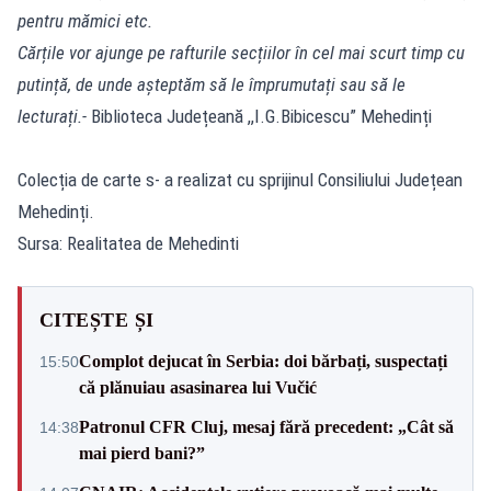
pentru mămici etc.
Cărțile vor ajunge pe rafturile secțiilor în cel mai scurt timp cu
putință, de unde așteptăm să le împrumutați sau să le
lecturați.-
Biblioteca Județeană ,,I.G.Bibicescu” Mehedinți
Colecția de carte s- a realizat cu sprijinul Consiliului Județean
Mehedinți.
Sursa: Realitatea de Mehedinti
CITEȘTE ȘI
Complot dejucat în Serbia: doi bărbați, suspectați
15:50
că plănuiau asasinarea lui Vučić
Patronul CFR Cluj, mesaj fără precedent: „Cât să
14:38
mai pierd bani?”