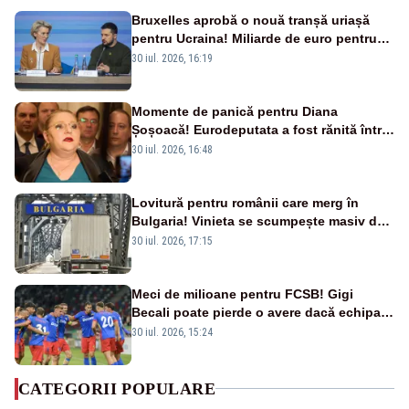
Bruxelles aprobă o nouă tranșă uriașă
pentru Ucraina! Miliarde de euro pentru
armament și apărare
30 iul. 2026, 16:19
Momente de panică pentru Diana
Șoșoacă! Eurodeputata a fost rănită într-
un accident rutier
30 iul. 2026, 16:48
Lovitură pentru românii care merg în
Bulgaria! Vinieta se scumpește masiv de
la 1 august
30 iul. 2026, 17:15
Meci de milioane pentru FCSB! Gigi
Becali poate pierde o avere dacă echipa
este eliminată de FK Auda
30 iul. 2026, 15:24
CATEGORII POPULARE