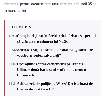
demersuri pentru contractarea unui împrumut de încă 35 de
milioane de lei.
CITEȘTE ȘI
Complot dejucat în Serbia: doi bărbați, suspectați
15:50
că plănuiau asasinarea lui Vučić
Zelenski trage un semnal de alarmă: „Rachetele
21:42
voastre ar putea salva vieți”
Operațiune contra cronometru pe Dunăre.
20:07
Ultimele două barje sunt scufundate pentru
Cernavodă
Adio, alerte de poliție pe Waze? Decizia luată de
18:31
Curtea de Justiție a UE