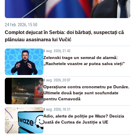
24 feb. 2026, 15:50
Complot dejucat în Serbia: doi bărbați, suspectați că
plănuiau asasinarea lui Vučić
8 aug. 2026, 21:42
Zelenski trage un semnal de alarmă:
„Rachetele voastre ar putea salva vieți”
8 aug. 2026, 20:07
Operațiune contra cronometru pe Dunăre.
Ultimele două barje sunt scufundate
pentru Cernavodă
8 aug. 2026, 18:31
Adio, alerte de poliție pe Waze? Decizia
luată de Curtea de Justiție a UE