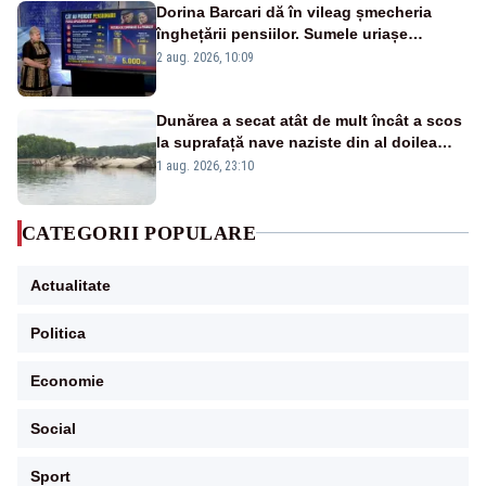
Dorina Barcari dă în vileag șmecheria
înghețării pensiilor. Sumele uriașe
pierdute de fiecare român
2 aug. 2026, 10:09
Dunărea a secat atât de mult încât a scos
la suprafață nave naziste din al doilea
război mondial
1 aug. 2026, 23:10
CATEGORII POPULARE
Actualitate
Politica
Economie
Social
Sport