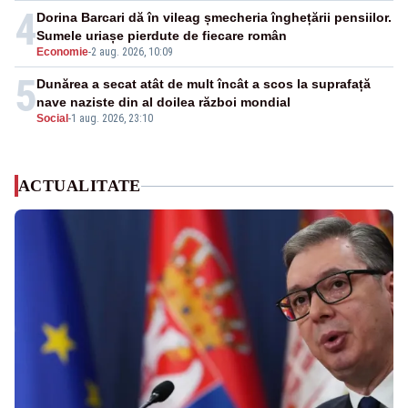
4
Dorina Barcari dă în vileag șmecheria înghețării pensiilor.
Sumele uriașe pierdute de fiecare român
Economie
-
2 aug. 2026, 10:09
5
Dunărea a secat atât de mult încât a scos la suprafață
nave naziste din al doilea război mondial
Social
-
1 aug. 2026, 23:10
ACTUALITATE