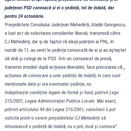
județenei PSD convoacă și el o ședință, tot de îndată, dar
pentru 24 octombrie.
Președintele Consiliului Județean Mehedinți, Aladin Georgescu,
a luat act de solicitarea consilierilor liberali, transmisă către
CJ Mehedinți, dar și de faptul că aleșii județeni ai PNL, în
număr de 11, au venit la ședința convocată de ei și au așteptat
să vină și colegii de la PSD. Într-un comunicat de presă,
transmis imediat după acțiunea liberalilor, face precizarea că „
acțiunea de convocare a unei ședințe de îndată, în care sunt
menționate data și ora eventualei ședințe, nu
îndeplinește condițiile legale de formă și fond, potrivit Legii
215/2001, Legea Administrației Publice Locale. Mai exact,
potrivit articolului 94 din Legea 215/2001, consilierii îi pot
solicita printr-o cerere președintelui CJ Mehedinți să
întrunească o ședință de îndată, nu o pot, însă și convoca”