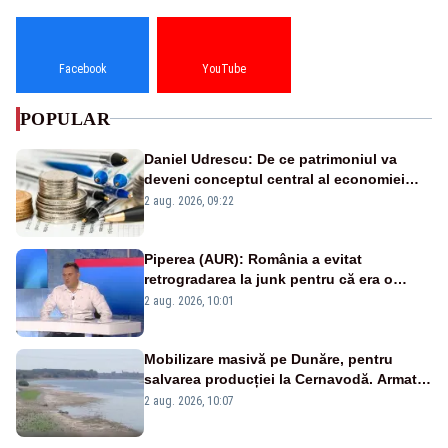
Facebook
YouTube
POPULAR
Daniel Udrescu: De ce patrimoniul va
deveni conceptul central al economiei
viitoare?
2 aug. 2026, 09:22
Piperea (AUR): România a evitat
retrogradarea la junk pentru că era o
catastrofă pentru bănci și fondurile de
2 aug. 2026, 10:01
pensii
Mobilizare masivă pe Dunăre, pentru
salvarea producției la Cernavodă. Armata
va detona o stâncă și va devia apa
2 aug. 2026, 10:07
fluviului - IMAGINI AERIENE