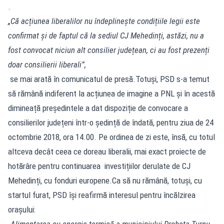
.
„Că acțiunea liberalilor nu îndeplinește condițiile legii este
confirmat și de faptul că la sediul CJ Mehedinți, astăzi, nu a
fost convocat niciun alt consilier județean, ci au fost prezenți
doar consilierii liberali”,
se mai arată în comunicatul de presă.Totuși, PSD s-a temut
să rămână indiferent la acțiunea de imagine a PNL și în acestă
dimineață președintele a dat dispoziție de convocare a
consilierilor județeni într-o ședință de îndată, pentru ziua de 24
octombrie 2018, ora 14.00. Pe ordinea de zi este, însă, cu totul
altceva decât ceea ce doreau liberalii, mai exact proiecte de
hotărâre pentru continuarea investițiilor derulate de CJ
Mehedinți, cu fonduri europene.Ca să nu rămână, totuși, cu
startul furat, PSD își reafirmă interesul pentru încălzirea
orașului:
„Alimentarea cu energie termică a municipiului Drobeta Turnu