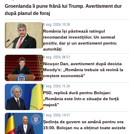
Groenlanda îi pune frână lui Trump. Avertisment dur
după planul de foraj
8 aug. 2026, 10:38
România își păstrează ratingul
recomandat investițiilor. Un semnal
pozitiv, dar și un avertisment pentru
autorități
8 aug. 2026, 08:51
Nicușor Dan, avertisment după decizia
Moody’s: „România trebuie să revină la
creștere economică”
7 aug. 2026, 15:26
PSD, replică dură pentru Bolojan:
„România este într-o situație de forță
majoră”
7 aug. 2026, 14:51
Ședința de guvern se amână pentru ora
15:00. Bolojan nu a obținut toate avizele