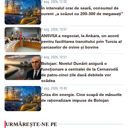
7 aug. 2026, 13:02
În intervalul orar de seară, consumul de
curent „a scăzut cu 200-300 de megawați”
7 aug. 2026, 10:57
ANSVSA a negociat, la Ankara, un acord
pentru facilitarea tranzitului prin Turcia al
carcaselor de ovine și bovine
7 aug. 2026, 10:51
Bolojan: Nivelul Dunării asigură o
funcționare a centralei de la Cernavodă
de patru-cinci zile dacă debitele vor
scădea
7 aug. 2026, 10:43
Criza din energie. Cine scapă de măsurile
de raționalizare impuse de Bolojan
URMĂREȘTE-NE PE