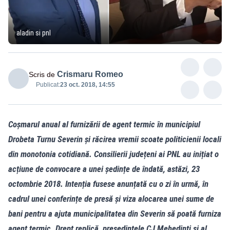
aladin si pnl
Crismaru Romeo
Scris de
Publicat:
23 oct. 2018, 14:55
Coșmarul anual al furnizării de agent termic în municipiul
Drobeta Turnu Severin și răcirea vremii scoate politicienii locali
din monotonia cotidiană. Consilierii județeni ai PNL au inițiat o
acțiune de convocare a unei ședințe de îndată, astăzi, 23
octombrie 2018. Intenția fusese anunțată cu o zi în urmă, în
cadrul unei conferințe de presă și viza alocarea unei sume de
bani pentru a ajuta municipalitatea din Severin să poată furniza
agent termic. Drept replică, președintele CJ Mehedinți și al