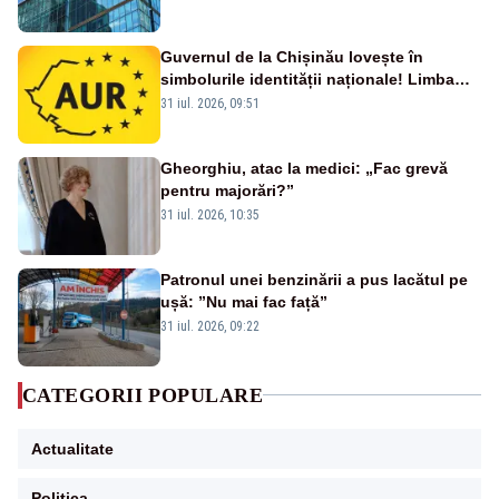
Guvernul de la Chișinău lovește în
simbolurile identității naționale! Limba
română nu se economisește! Limba
31 iul. 2026, 09:51
română se sărbătorește!
Gheorghiu, atac la medici: „Fac grevă
pentru majorări?”
31 iul. 2026, 10:35
Patronul unei benzinării a pus lacătul pe
ușă: ”Nu mai fac față”
31 iul. 2026, 09:22
CATEGORII POPULARE
Actualitate
Politica