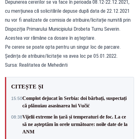
Depunerea cererilor se va face în perioada 08.12-22.12.2021,
cu mențiunea că solicitările depuse după data de 22.12.2021
nu vor fi analizate de comisia de atribuire/licitație numită prin
Dispoziția Primarului Municipiului Drobeta Turnu Severin.
Acestea vor rămâne ca dosare în așteptare.
Pe cerere se poate opta pentru un singur loc de parcare.
Ședința de atribuire/licitație va avea loc pe 05.01.2022.
Sursa: Realitatea de Mehedinti
CITEȘTE ȘI
Complot dejucat în Serbia: doi bărbați, suspectați
15:50
că plănuiau asasinarea lui Vučić
Vijelii extreme în țară și temperaturi de foc. La ce
08:38
să ne așteptăm în orele următoare: noile date de la
ANM