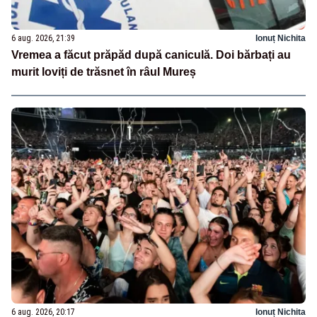
6 aug. 2026, 21:39
Ionuț Nichita
Vremea a făcut prăpăd după caniculă. Doi bărbați au
murit loviți de trăsnet în râul Mureș
6 aug. 2026, 20:17
Ionuț Nichita