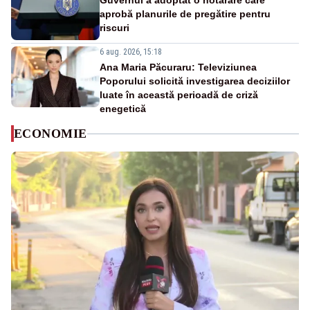
Guvernul a adoptat o hotărâre care
aprobă planurile de pregătire pentru
riscuri
6 aug. 2026, 15:18
Ana Maria Păcuraru: Televiziunea
Poporului solicită investigarea deciziilor
luate în această perioadă de criză
enegetică
ECONOMIE