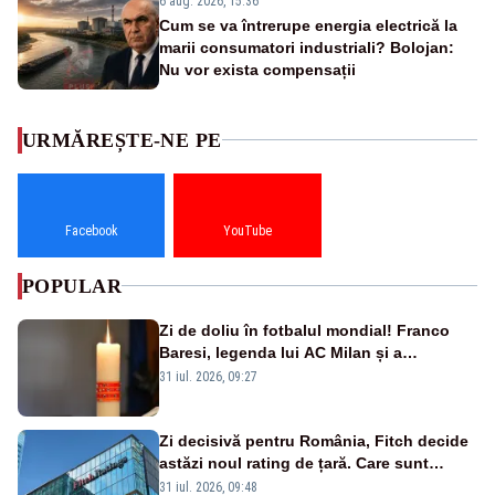
6 aug. 2026, 15:36
Cum se va întrerupe energia electrică la
marii consumatori industriali? Bolojan:
Nu vor exista compensații
URMĂREȘTE-NE PE
Facebook
YouTube
POPULAR
Zi de doliu în fotbalul mondial! Franco
Baresi, legenda lui AC Milan și a
naționalei Italiei, a murit
31 iul. 2026, 09:27
Zi decisivă pentru România, Fitch decide
astăzi noul rating de țară. Care sunt
efectele retrogradării la categoria „junk”
31 iul. 2026, 09:48