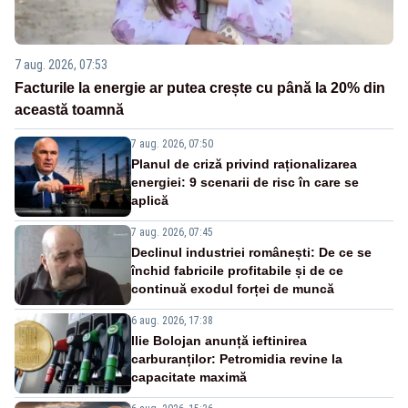
7 aug. 2026, 07:53
Facturile la energie ar putea crește cu până la 20% din
această toamnă
7 aug. 2026, 07:50
Planul de criză privind raționalizarea
energiei: 9 scenarii de risc în care se
aplică
7 aug. 2026, 07:45
Declinul industriei românești: De ce se
închid fabricile profitabile și de ce
continuă exodul forței de muncă
6 aug. 2026, 17:38
Ilie Bolojan anunță ieftinirea
carburanților: Petromidia revine la
capacitate maximă