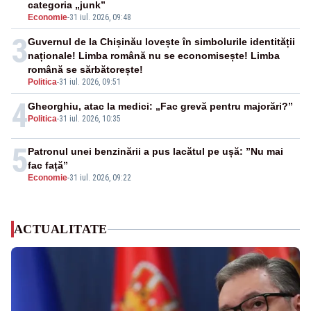
categoria „junk”
Economie
-
31 iul. 2026, 09:48
3
Guvernul de la Chișinău lovește în simbolurile identității
naționale! Limba română nu se economisește! Limba
română se sărbătorește!
Politica
-
31 iul. 2026, 09:51
4
Gheorghiu, atac la medici: „Fac grevă pentru majorări?”
Politica
-
31 iul. 2026, 10:35
5
Patronul unei benzinării a pus lacătul pe ușă: ”Nu mai
fac față”
Economie
-
31 iul. 2026, 09:22
ACTUALITATE