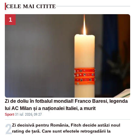
CELE MAI CITITE
1
Zi de doliu în fotbalul mondial! Franco Baresi, legenda
lui AC Milan și a naționalei Italiei, a murit
Sport
·
31 iul. 2026, 09:27
2
Zi decisivă pentru România, Fitch decide astăzi noul
rating de țară. Care sunt efectele retrogradării la