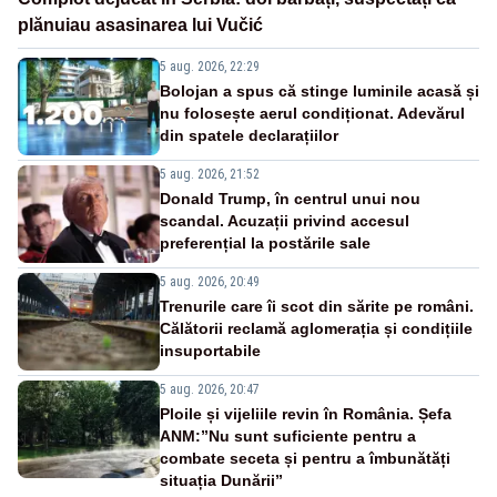
plănuiau asasinarea lui Vučić
5 aug. 2026, 22:29
Bolojan a spus că stinge luminile acasă și
nu folosește aerul condiționat. Adevărul
din spatele declarațiilor
5 aug. 2026, 21:52
Donald Trump, în centrul unui nou
scandal. Acuzații privind accesul
preferențial la postările sale
5 aug. 2026, 20:49
Trenurile care îi scot din sărite pe români.
Călătorii reclamă aglomerația și condițiile
insuportabile
5 aug. 2026, 20:47
Ploile și vijeliile revin în România. Șefa
ANM:”Nu sunt suficiente pentru a
combate seceta și pentru a îmbunătăți
situația Dunării”