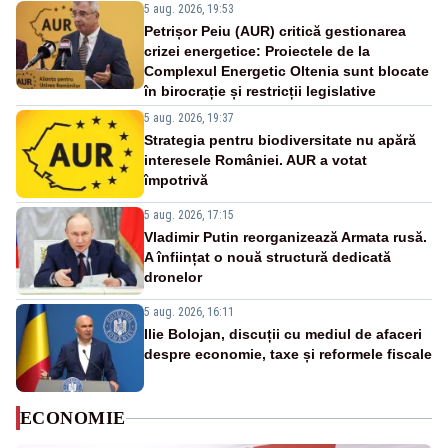
5 aug. 2026, 19:53
Petrișor Peiu (AUR) critică gestionarea
crizei energetice: Proiectele de la
Complexul Energetic Oltenia sunt blocate
în birocrație și restricții legislative
5 aug. 2026, 19:37
Strategia pentru biodiversitate nu apără
interesele României. AUR a votat
împotrivă
5 aug. 2026, 17:15
Vladimir Putin reorganizează Armata rusă.
A înființat o nouă structură dedicată
dronelor
5 aug. 2026, 16:11
Ilie Bolojan, discuții cu mediul de afaceri
despre economie, taxe și reformele fiscale
ECONOMIE