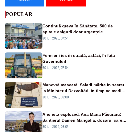
POPULAR
Continuă greva în Sănătate. 500 de
spitale asigură doar urgențele
30 iul. 2026, 07:51
Fermierii ies în stradă, astăzi, în fața
Guvernului!
30 iul. 2026, 07:54
Manevră mascată. Salarii mărite în secret
la Ministerul Dezvoltării în timp ce medicii
ies în stradă
30 iul. 2026, 08:00
Ancheta explozivă Ana Maria Păcuraru:
Șantierul Damen Mangalia, dosarul care
scufundă apărarea României
30 iul. 2026, 08:09