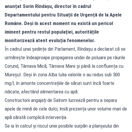
anunțat Sorin Rîndașu, director în cadrul
Departamentului pentru Situații de Urgență de la Apele
Române. Deși în acest moment nu există un pericol
iminent pentru restul populației, autoritățile
monitorizează atent evoluția fenomenelor.
În cadrul unei ședințe din Parlament, Rîndașu a declarat că se
urmărește îndeaproape propagarea undei de poluare pe râurile
Corund, Târnava Mică, Târnava Mare și până la confluența cu
Mureșul. Deși în zona Alba Iulia valorile s-au redus sub 500
mg/l, în amonte concentrațiile de săruri sunt încă foarte
ridicate, afectând alimentarea cu apă.
Constructorii angajați de Salrom lucrează pentru a separa
apele de mină de cele dulci, însă prezența unor volume mari de
apă sărată complică intervenția.
Se ia în calcul și riscul unei posibile surpări a planșeului din