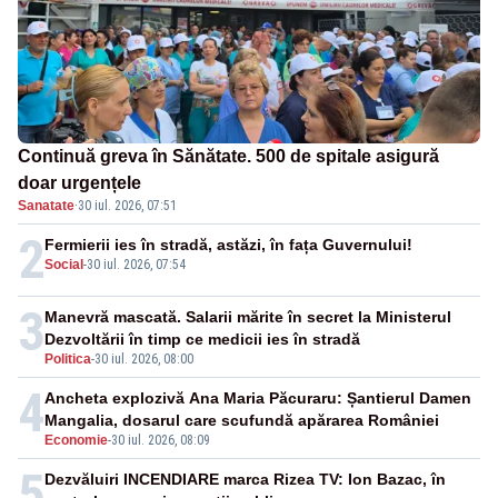
Continuă greva în Sănătate. 500 de spitale asigură
doar urgențele
Sanatate
·
30 iul. 2026, 07:51
2
Fermierii ies în stradă, astăzi, în fața Guvernului!
Social
-
30 iul. 2026, 07:54
3
Manevră mascată. Salarii mărite în secret la Ministerul
Dezvoltării în timp ce medicii ies în stradă
Politica
-
30 iul. 2026, 08:00
4
Ancheta explozivă Ana Maria Păcuraru: Șantierul Damen
Mangalia, dosarul care scufundă apărarea României
Economie
-
30 iul. 2026, 08:09
5
Dezvăluiri INCENDIARE marca Rizea TV: Ion Bazac, în