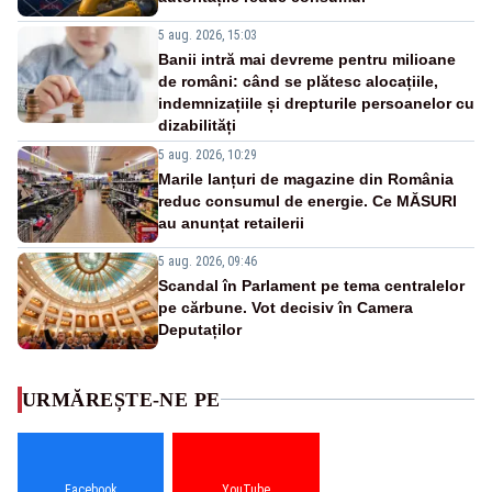
5 aug. 2026, 15:03
Banii intră mai devreme pentru milioane
de români: când se plătesc alocațiile,
indemnizațiile și drepturile persoanelor cu
dizabilități
5 aug. 2026, 10:29
Marile lanțuri de magazine din România
reduc consumul de energie. Ce MĂSURI
au anunțat retailerii
5 aug. 2026, 09:46
Scandal în Parlament pe tema centralelor
pe cărbune. Vot decisiv în Camera
Deputaților
URMĂREȘTE-NE PE
Facebook
YouTube