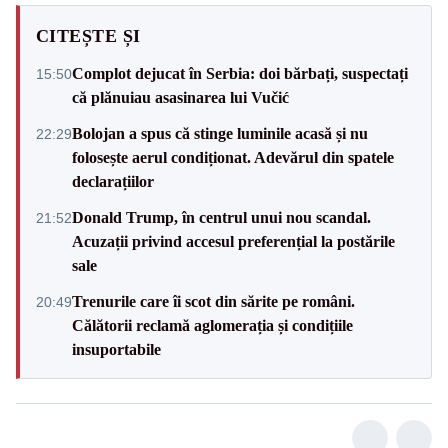
CITEȘTE ȘI
Complot dejucat în Serbia: doi bărbați, suspectați
15:50
că plănuiau asasinarea lui Vučić
Bolojan a spus că stinge luminile acasă și nu
22:29
folosește aerul condiționat. Adevărul din spatele
declarațiilor
Donald Trump, în centrul unui nou scandal.
21:52
Acuzații privind accesul preferențial la postările
sale
Trenurile care îi scot din sărite pe români.
20:49
Călătorii reclamă aglomerația și condițiile
insuportabile