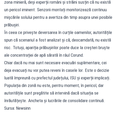
zona minieră, deși experții români și străini susțin că nu există
un pericol iminent. Senzorii montați monitorizează continuu
mișcările solului pentru a avertiza din timp asupra unei posibile
prăbușiri.
În ceea ce privește deversarea în curțile oamenilor, autoritățile
spun că scenariul a fost analizat și că, deocamdată, nu există
risc. Totuși, apariția prăbușirilor poate duce la creșteri bruște
ale concentrației de apă sărată în râul Corund.
Chiar dacă nu mai sunt necesare evacuări suplimentare, cei
deja evacuați nu vor putea reveni în casele lor. Este o decizie
luată împreună cu prefectul județului, ISU și experții implicați.
Populația din zonă nu este, pentru moment, în pericol, dar
autoritățile sunt pregătite să intervină dacă situația se
înrăutățește. Ancheta și lucrările de consolidare continuă.
Sursa: Newsinn