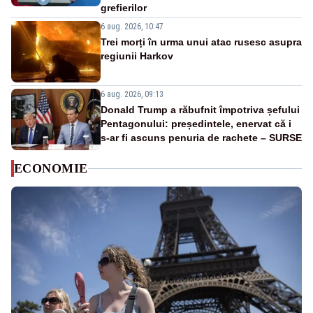
grefierilor
6 aug. 2026, 10:47
Trei morți în urma unui atac rusesc asupra
regiunii Harkov
6 aug. 2026, 09:13
Donald Trump a răbufnit împotriva șefului
Pentagonului: președintele, enervat că i
s-ar fi ascuns penuria de rachete – SURSE
ECONOMIE