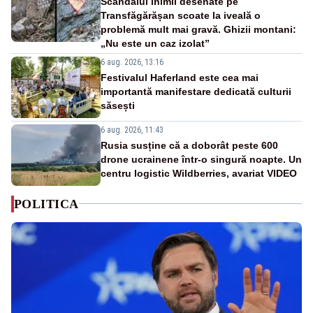
Scandalul inimii desenate pe
Transfăgărășan scoate la iveală o
problemă mult mai gravă. Ghizii montani:
„Nu este un caz izolat”
6 aug. 2026, 13:16
Festivalul Haferland este cea mai
importantă manifestare dedicată culturii
săsești
6 aug. 2026, 11:43
Rusia susține că a doborât peste 600
drone ucrainene într-o singură noapte. Un
centru logistic Wildberries, avariat VIDEO
POLITICA