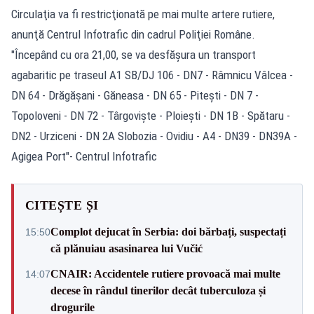
Circulaţia va fi restricţionată pe mai multe artere rutiere,
anunţă Centrul Infotrafic din cadrul Poliţiei Române.
"Începând cu ora 21,00, se va desfăşura un transport
agabaritic pe traseul A1 SB/DJ 106 - DN7 - Râmnicu Vâlcea -
DN 64 - Drăgăşani - Găneasa - DN 65 - Piteşti - DN 7 -
Topoloveni - DN 72 - Târgovişte - Ploieşti - DN 1B - Spătaru -
DN2 - Urziceni - DN 2A Slobozia - Ovidiu - A4 - DN39 - DN39A -
Agigea Port"- Centrul Infotrafic
CITEȘTE ȘI
Complot dejucat în Serbia: doi bărbați, suspectați
15:50
că plănuiau asasinarea lui Vučić
CNAIR: Accidentele rutiere provoacă mai multe
14:07
decese în rândul tinerilor decât tuberculoza și
drogurile