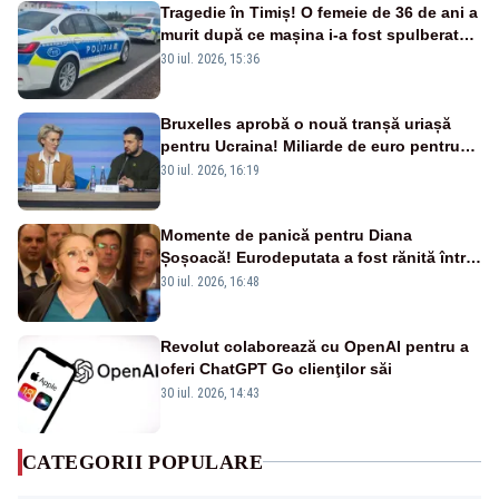
Tragedie în Timiș! O femeie de 36 de ani a
murit după ce mașina i-a fost spulberată
de tren
30 iul. 2026, 15:36
Bruxelles aprobă o nouă tranșă uriașă
pentru Ucraina! Miliarde de euro pentru
armament și apărare
30 iul. 2026, 16:19
Momente de panică pentru Diana
Șoșoacă! Eurodeputata a fost rănită într-
un accident rutier
30 iul. 2026, 16:48
Revolut colaborează cu OpenAI pentru a
oferi ChatGPT Go clienţilor săi
30 iul. 2026, 14:43
CATEGORII POPULARE