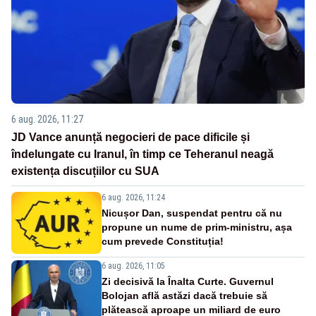
6 aug. 2026, 11:27
JD Vance anunță negocieri de pace dificile și
îndelungate cu Iranul, în timp ce Teheranul neagă
existența discuțiilor cu SUA
6 aug. 2026, 11:24
Nicușor Dan, suspendat pentru că nu
propune un nume de prim-ministru, așa
cum prevede Constituția!
6 aug. 2026, 11:05
Zi decisivă la Înalta Curte. Guvernul
Bolojan află astăzi dacă trebuie să
plătească aproape un miliard de euro