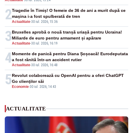
Actualitate
·
30 iul. 2026, 15:24
2
Tragedie în Timiș! O femeie de 36 de ani a murit după ce
mașina i-a fost spulberată de tren
Actualitate
-
30 iul. 2026, 15:36
3
Bruxelles aprobă o nouă tranșă uriașă pentru Ucraina!
Miliarde de euro pentru armament și apărare
Actualitate
-
30 iul. 2026, 16:19
4
Momente de panică pentru Diana Șoșoacă! Eurodeputata
a fost rănită într-un accident rutier
Actualitate
-
30 iul. 2026, 16:48
5
Revolut colaborează cu OpenAI pentru a oferi ChatGPT
Go clienţilor săi
Economie
-
30 iul. 2026, 14:43
ACTUALITATE