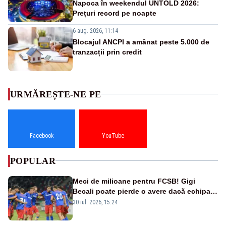
Napoca în weekendul UNTOLD 2026:
Prețuri record pe noapte
6 aug. 2026, 11:14
Blocajul ANCPI a amânat peste 5.000 de
tranzacții prin credit
URMĂREȘTE-NE PE
Facebook
YouTube
POPULAR
Meci de milioane pentru FCSB! Gigi
Becali poate pierde o avere dacă echipa
este eliminată de FK Auda
30 iul. 2026, 15:24